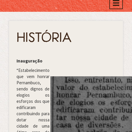
Toggle
naviga
HISTÓRIA
Inauguração
“Estabelecimento
que vem honrar
Pernambuco,
sendo dignos de
elogios os
esforços dos que
edificaram
contribuindo para
dotar nossa
cidade de uma