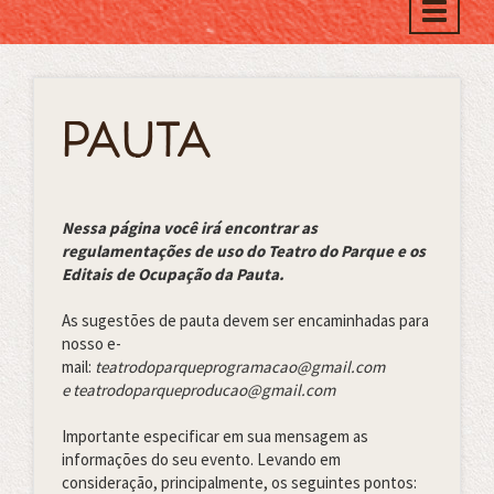
Toggle
naviga
PAUTA
Nessa página você irá encontrar as
regulamentações de uso do Teatro do Parque e os
Editais de Ocupação da Pauta.
As sugestões de pauta devem ser encaminhadas para
nosso e-
mail:
teatrodoparqueprogramacao@gmail.com
e teatrodoparqueproducao@gmail.com
Importante especificar em sua mensagem as
informações do seu evento. Levando em
consideração, principalmente, os seguintes pontos: