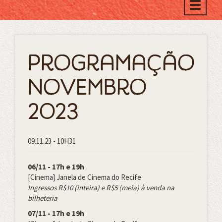
Toggle
naviga
Programação
Novembro
2023
09.11.23 - 10H31
06/11 - 17h e 19h
[Cinema] Janela de Cinema do Recife
Ingressos R$10 (inteira) e R$5 (meia) à venda na
bilheteria
07/11 - 17h e 19h