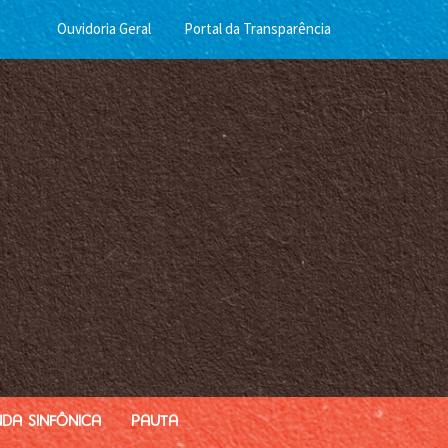
Ouvidoria Geral
Portal da Transparência
Menu
Barra
Topo
PCR
da Sinfônica
Pauta