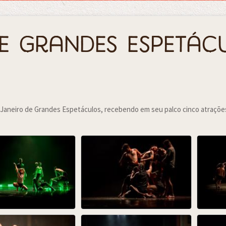
de Grandes Espetác
 Janeiro de Grandes Espetáculos, recebendo em seu palco cinco atrações