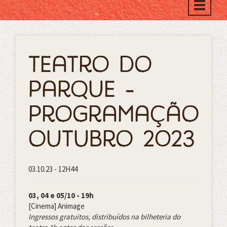
Toggle
naviga
Teatro do
Parque -
Programação
Outubro 2023
03.10.23 - 12H44
03, 04 e 05/10 - 19h
[Cinema] Animage
Ingressos gratuitos, distribuídos na bilheteria do