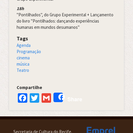
18h
"Pontilhados", do Grupo Experimental + Lançamento
do livro "Pontilhados: dançando experiências
humanas em mundos desumanos"
Tags
Agenda
Programação
cinema
música
Teatro
Compartilhe
Facebook
Twitter
Gmail
Share
Secretaria de Cultura do Recife.