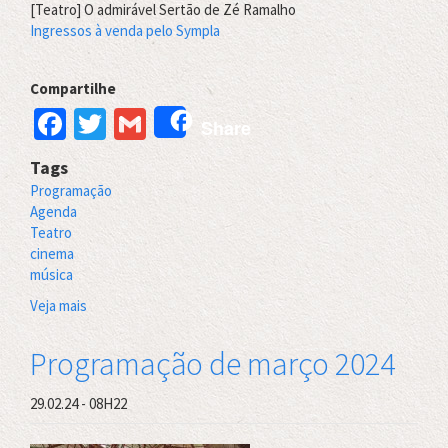
[Teatro] O admirável Sertão de Zé Ramalho
Ingressos à venda pelo Sympla
Compartilhe
Facebook
Twitter
Gmail
Share
Tags
Programação
Agenda
Teatro
cinema
música
Veja mais
sobre
Programação
Maio
Programação de março 2024
2024
29.02.24 - 08H22