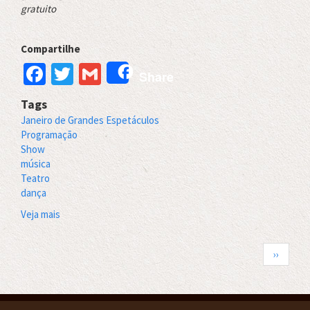
gratuito
Compartilhe
Facebook
Twitter
Gmail
Share
Tags
Janeiro de Grandes Espetáculos
Programação
Show
música
Teatro
dança
Veja mais
sobre
Programação
de
Paginação
Próxima
››
Janeiro
página
2023