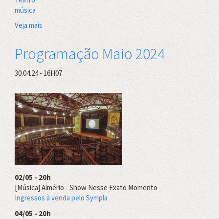
música
Veja mais
sobre
Programação
de
Programação Maio 2024
Junho
2024
30.04.24 - 16H07
02/05 - 20h
[Música] Almério - Show Nesse Exato Momento
Ingressos à venda pelo Sympla
04/05 - 20h