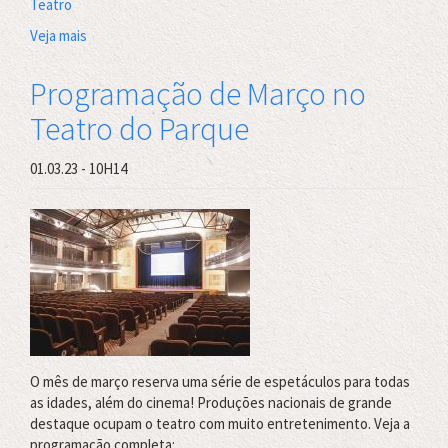
Teatro
Veja mais
sobre
Programação
de
Programação de Março no
Abril
Teatro do Parque
2023
no
Teatro
01.03.23 - 10H14
do
Parque
O mês de março reserva uma série de espetáculos para todas
as idades, além do cinema! Produções nacionais de grande
destaque ocupam o teatro com muito entretenimento. Veja a
programação completa: