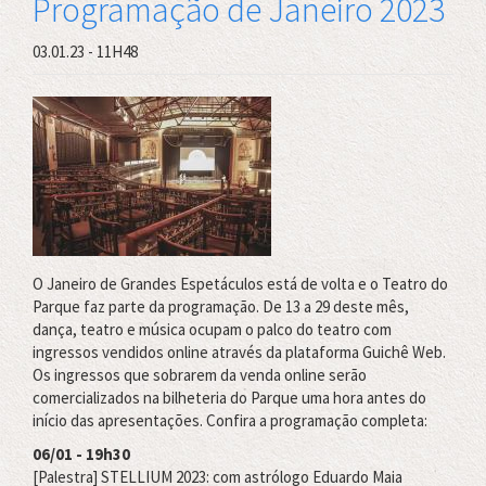
Programação de Janeiro 2023
Março
no
03.01.23 - 11H48
Teatro
do
Parque
O Janeiro de Grandes Espetáculos está de volta e o Teatro do
Parque faz parte da programação. De 13 a 29 deste mês,
dança, teatro e música ocupam o palco do teatro com
ingressos vendidos online através da plataforma Guichê Web.
Os ingressos que sobrarem da venda online serão
comercializados na bilheteria do Parque uma hora antes do
início das apresentações. Confira a programação completa:
06/01 - 19h30
[Palestra] STELLIUM 2023: com astrólogo Eduardo Maia