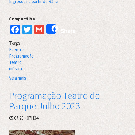
Ingressos a partir de R$ 25
Compartilhe
Facebook
Twitter
Gmail
Share
Tags
Eventos
Programação
Teatro
música
Veja mais
sobre
Programação
de
Programação Teatro do
Agosto
Parque Julho 2023
2023
do
Teatro
05.07.23 - 07H34
do
Parque