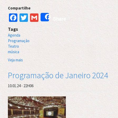
Compartilhe
Facebook
Twitter
Gmail
Share
Tags
Agenda
Programação
Teatro
música
Veja mais
sobre
Programação
de
Programação de Janeiro 2024
março
2024
10.01.24 - 22H06