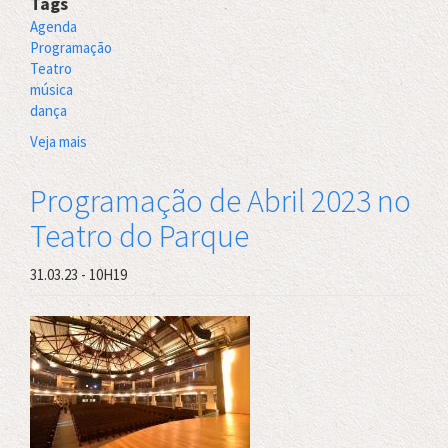
Tags
Agenda
Programação
Teatro
música
dança
Veja mais
sobre
Programação
Teatro
Programação de Abril 2023 no
do
Teatro do Parque
Parque
Julho
2023
31.03.23 - 10H19