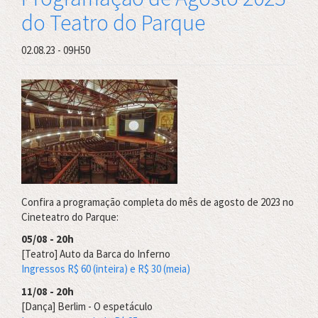
Parque
do Teatro do Parque
-
Programação
Outubro
02.08.23 - 09H50
2023
Confira a programação completa do mês de agosto de 2023 no
Cineteatro do Parque:
05/08 - 20h
[Teatro] Auto da Barca do Inferno
Ingressos R$ 60 (inteira) e R$ 30 (meia)
11/08 - 20h
[Dança] Berlim - O espetáculo