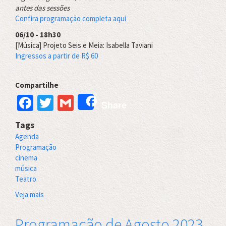
antes das sessões
Confira programação completa aqui
06/10 - 18h30
[Música] Projeto Seis e Meia: Isabella Taviani
Ingressos a partir de R$ 6
0
Compartilhe
Facebook
Twitter
Gmail
Share
Tags
Agenda
Programação
cinema
música
Teatro
Veja mais
sobre
Teatro
do
Programação de Agosto 2023