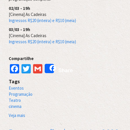
02/03 - 19h
[Cinema] As Cadeiras
Ingressos R$20 (inteira) e R$10 (meia)
03/03 - 19h
[Cinema] As Cadeiras
Ingressos R$20 (inteira) e R$10 (meia)
Compartilhe
Facebook
Twitter
Gmail
Share
Tags
Eventos
Programação
Teatro
cinema
Veja mais
sobre
Programação
de