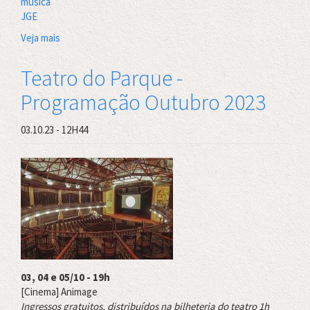
música
JGE
Veja mais
sobre
Programação
de
Teatro do Parque -
Janeiro
Programação Outubro 2023
2024
03.10.23 - 12H44
03, 04 e 05/10 - 19h
[Cinema] Animage
Ingressos gratuitos, distribuídos na bilheteria do teatro 1h