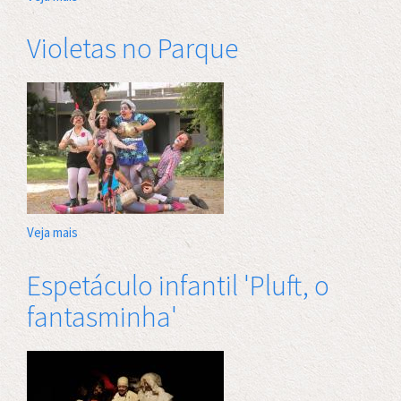
11º
Festival
Violetas no Parque
Animage
Veja mais
sobre
Violetas
no
Espetáculo infantil 'Pluft, o
Parque
fantasminha'