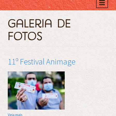
Toggle
naviga
Galeria de
Fotos
11º Festival Animage
Veja mais
sobre