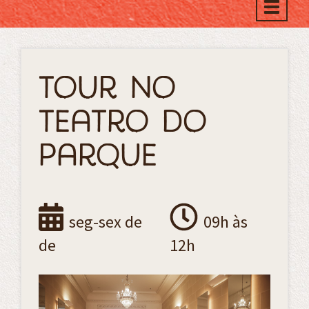
Toggle
naviga
Tour no
Teatro do
Parque
seg-sex de
09h às
de
12h