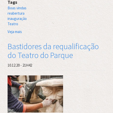
Tags
Boas vindas
reabertura
inauguração
Teatro
Veja mais
sobre
Recife
recebe
Bastidores da requalificação
o
do Teatro do Parque
Teatro
do
Parque
10.12.20 - 21H42
restaurado
e
modernizado