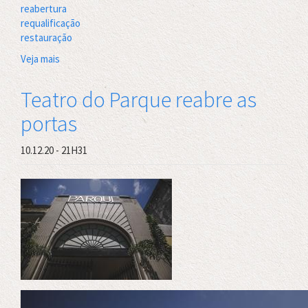
reabertura
requalificação
restauração
Veja mais
sobre
Bastidores
da
Teatro do Parque reabre as
requalificação
portas
do
Teatro
do
10.12.20 - 21H31
Parque