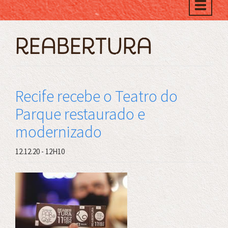
Toggle
naviga
reabertura
Recife recebe o Teatro do
Parque restaurado e
modernizado
12.12.20 - 12H10